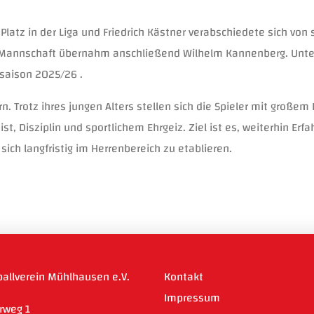
latz in der Liga und Friedrich Kästner verabschiedete sich von s
r Mannschaft übernahm anschließend Wilhelm Kannenberg. Unter
asaison 2025/26 .
n. Trotz ihres jungen Alters stellen sich die Spieler mit großem 
st, Disziplin und sportlichem Ehrgeiz. Ziel ist es, weiterhin Erf
ich langfristig im Herrenbereich zu etablieren.
ballverein Mühlhausen e.V.
Kontakt
Impressum
erweg 1